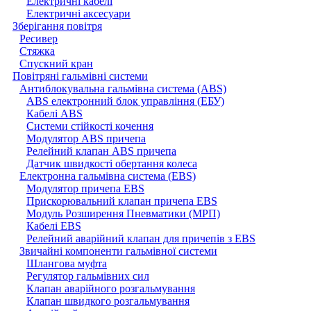
Електричні кабелі
Електричні аксесуари
Зберігання повітря
Ресивер
Стяжка
Спускний кран
Повітряні гальмівні системи
Антиблокувальна гальмівна система (ABS)
ABS електронний блок управління (ЕБУ)
Кабелі ABS
Системи стійкості кочення
Модулятор ABS причепа
Релейний клапан ABS причепа
Датчик швидкості обертання колеса
Електронна гальмівна система (EBS)
Модулятор причепа EBS
Прискорювальний клапан причепа EBS
Модуль Розширення Пневматики (МРП)
Кабелі EBS
Релейний аварійний клапан для причепів з EBS
Звичайні компоненти гальмівної системи
Шлангова муфта
Регулятор гальмівних сил
Клапан аварійного розгальмування
Клапан швидкого розгальмування