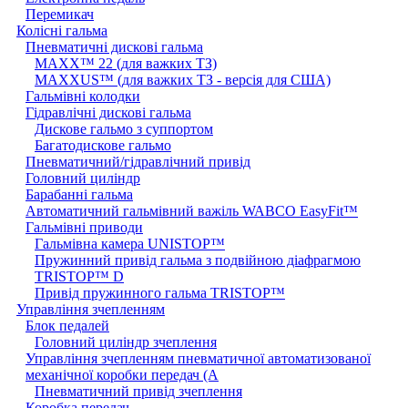
Перемикач
Колісні гальма
Пневматичні дискові гальма
MAXX™ 22 (для важких ТЗ)
MAXXUS™ (для важких ТЗ - версія для США)
Гальмівні колодки
Гідравлічні дискові гальма
Дискове гальмо з суппортом
Багатодискове гальмо
Пневматичний/гідравлічний привід
Головний циліндр
Барабанні гальма
Автоматичний гальмівний важіль WABCO EasyFit™
Гальмівні приводи
Гальмівна камера UNISTOP™
Пружинний привід гальма з подвійною діафрагмою
TRISTOP™ D
Привід пружинного гальма TRISTOP™
Управління зчепленням
Блок педалей
Головний циліндр зчеплення
Управління зчепленням пневматичної автоматизованої
механічної коробки передач (A
Пневматичний привід зчеплення
Коробка передач