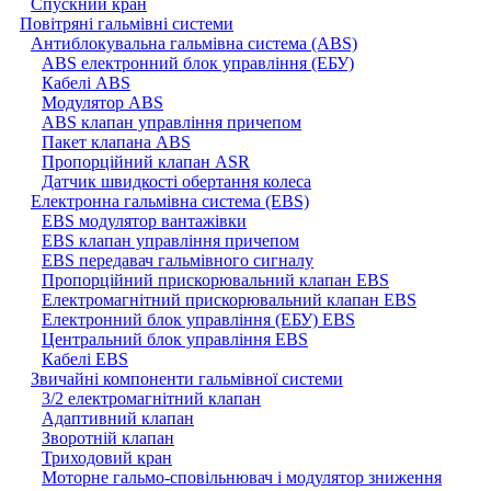
Спускний кран
Повітряні гальмівні системи
Антиблокувальна гальмівна система (ABS)
ABS електронний блок управління (ЕБУ)
Кабелі ABS
Модулятор ABS
ABS клапан управління причепом
Пакет клапана ABS
Пропорційний клапан ASR
Датчик швидкості обертання колеса
Електронна гальмівна система (EBS)
EBS модулятор вантажівки
EBS клапан управління причепом
EBS передавач гальмівного сигналу
Пропорційний прискорювальний клапан EBS
Електромагнітний прискорювальний клапан EBS
Електронний блок управління (ЕБУ) EBS
Центральний блок управління EBS
Кабелі EBS
Звичайні компоненти гальмівної системи
3/2 електромагнітний клапан
Адаптивний клапан
Зворотній клапан
Триходовий кран
Моторне гальмо-сповільнювач і модулятор зниження