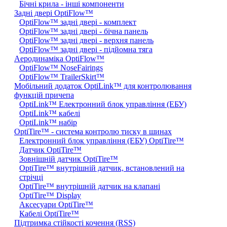
Бічні крила - інші компоненти
Задні двері OptiFlow™
OptiFlow™ задні двері - комплект
OptiFlow™ задні двері - бічна панель
OptiFlow™ задні двері - верхня панель
OptiFlow™ задні двері - підйомна тяга
Аеродинаміка OptiFlow™
OptiFlow™ NoseFairings
OptiFlow™ TrailerSkirt™
Мобільний додаток OptiLink™ для контролювання
функцій причепа
OptiLink™ Електронний блок управління (ЕБУ)
OptiLink™ кабелі
OptiLink™ набір
OptiTire™ - система контролю тиску в шинах
Електронний блок управління (ЕБУ) OptiTire™
Датчик OptiTire™
Зовнішній датчик OptiTire™
OptiTire™ внутрішній датчик, встановлений на
стрічці
OptiTire™ внутрішній датчик на клапані
OptiTire™ Display
Аксесуари OptiTire™
Кабелі OptiTire™
Підтримка стійкості кочення (RSS)