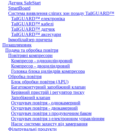
Датчик SafeStart
SmartBoard
Система виявлення сліпих зон позаду TailGUARD™
TailGUARD™ електроніка
TailGUARD™ кабелі
TailGUARD™ датчик
TailGUARD™ аксесуари
Іммобілайзер причепа
Позашляховик
Подача та обробка повітря
Повітряні компресори
Компресор - одноциліндровий
Компресор - двоциліндровий
Головка блока циліндрів компресора
Обробка повітря
Блок обробки повітря (APU)
Багатоконтурний запобіжний клапан
Керівний пристрій і регулятор тиску
Запобіжний клапан
Осушувач повітря - однокамерний
Осушувач повітря - двокамерний
Осушувач повітря з продувочним баком
Осушувач повітря з електронним управлінням
Насос системи захисту від замерзання
Фільтрувальні продукти