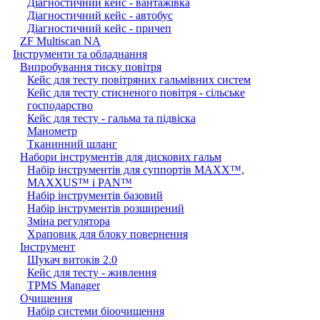
Діагностичний кейс - вантажівка
Діагностичний кейс - автобус
Діагностичний кейс - причеп
ZF Multiscan NA
Інструменти та обладнання
Випробування тиску повітря
Кейс для тесту повітряних гальмівних систем
Кейс для тесту стисненого повітря - сільське
господарство
Кейс для тесту - гальма та підвіска
Манометр
Тканинний шланг
Набори інструментів для дискових гальм
Набір інструментів для суппортів MAXX™,
MAXXUS™ і PAN™
Набір інструментів базовий
Набір інструментів розширений
Зміна регулятора
Храповик для блоку повернення
Інструмент
Шукач витоків 2.0
Кейс для тесту - живлення
TPMS Manager
Очищення
Набір системи біоочищення