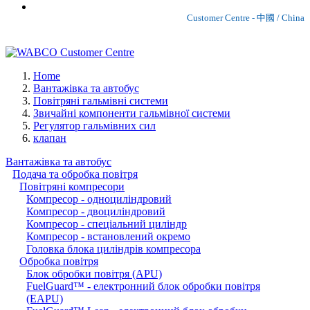
Customer Centre - 中國 / China
Home
Вантажівка та автобус
Повітряні гальмівні системи
Звичайні компоненти гальмівної системи
Регулятор гальмівних сил
клапан
Вантажівка та автобус
Подача та обробка повітря
Повітряні компресори
Компресор - одноциліндровий
Компресор - двоциліндровий
Компресор - спеціальний циліндр
Компресор - встановлений окремо
Головка блока циліндрів компресора
Обробка повітря
Блок обробки повітря (APU)
FuelGuard™ - електронний блок обробки повітря
(EAPU)