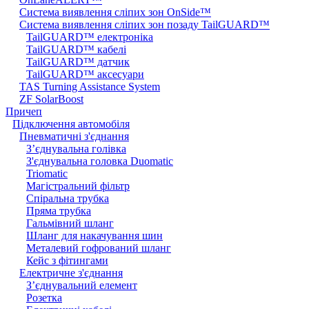
Система виявлення сліпих зон OnSide™
Система виявлення сліпих зон позаду TailGUARD™
TailGUARD™ електроніка
TailGUARD™ кабелі
TailGUARD™ датчик
TailGUARD™ аксесуари
TAS Turning Assistance System
ZF SolarBoost
Причеп
Підключення автомобіля
Пневматичні з'єднання
З’єднувальна голівка
З'єднувальна головка Duomatic
Triomatic
Магістральний фільтр
Спіральна трубка
Пряма трубка
Гальмівний шланг
Шланг для накачування шин
Металевий гофрований шланг
Кейс з фітингами
Електричне з'єднання
З’єднувальний елемент
Розетка