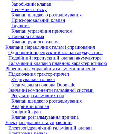
Запобіжний клапан
Перемикач тиску
Клапан швидкого розгальмування
Прискорювальний клапан
Глушник
Клапан управління причепом
Стоянкові гальма
Клапан ручного гальма
Клапани гідравлічних гальм і спрацювання
Одинарний перепускний клапан акумулятора
Подвійний перепускний клапан акумулятора
Гальмівний клапан з плавною характеристикою
Рішення для управління гальмами причепів
Підключення трактор-причеп
З’єднувальна голівка
З'єднувальна головка Duomatic
Звичайні компоненти гальмівної системи
Регулятор гальмівних сил
Клапан швидкого розгальмування
Аварійний клапан
Запірний кран
Клапан розгальмування причепа
Електрогідравліка та управління
Електрогідравлічний гальмівний клапан
Електронна педаль