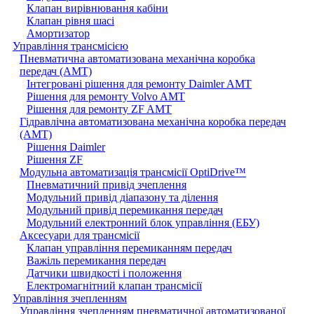
Клапан вирівнювання кабіни
Клапан рівня шасі
Амортизатор
Управління трансмісією
Пневматична автоматизована механічна коробка
передач (AMT)
Інтегровані рішення для ремонту Daimler AMT
Рішення для ремонту Volvo AMT
Рішення для ремонту ZF AMT
Гідравлічна автоматизована механічна коробка передач
(AMT)
Рішення Daimler
Рішення ZF
Модульна автоматизація трансмісії OptiDrive™
Пневматичний привід зчеплення
Модульний привід діапазону та ділення
Модульний привід перемикання передач
Модульний електронний блок управління (ЕБУ)
Аксесуари для трансмісії
Клапан управління перемиканням передач
Важіль перемикання передач
Датчики швидкості і положення
Електромагнітний клапан трансмісії
Управління зчепленням
Управління зчепленням пневматичної автоматизованої