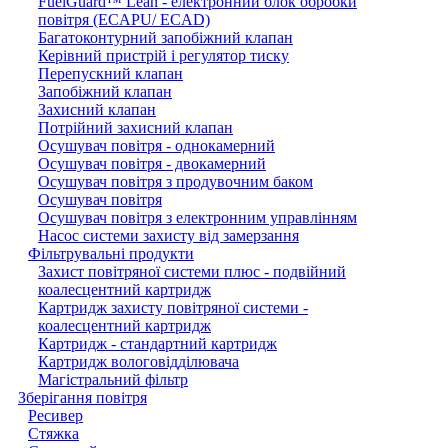
FuelGuard™ Lean - електронний блок обробки
повітря (ECAPU/ ECAD)
Багатоконтурний запобіжний клапан
Керівний пристрій і регулятор тиску
Перепускний клапан
Запобіжний клапан
Захисний клапан
Потрійний захисний клапан
Осушувач повітря - однокамерний
Осушувач повітря - двокамерний
Осушувач повітря з продувочним баком
Осушувач повітря
Осушувач повітря з електронним управлінням
Насос системи захисту від замерзання
Фільтрувальні продукти
Захист повітряної системи плюс - подвійний
коалесцентний картридж
Картридж захисту повітряної системи -
коалесцентний картридж
Картридж - стандартний картридж
Картридж вологовідділювача
Магістральний фільтр
Зберігання повітря
Ресивер
Стяжка