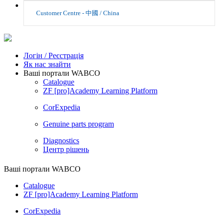
Customer Centre - 中國 / China
Логін / Реєстрація
Як нас знайти
Ваші портали WABCO
Catalogue
ZF [pro]Academy Learning Platform
CorExpedia
Genuine parts program
Diagnostics
Центр рішень
Ваші портали WABCO
Catalogue
ZF [pro]Academy Learning Platform
CorExpedia