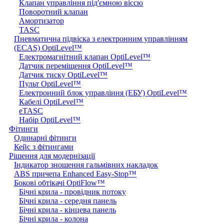
Клапан управління під'ємною віссю
Поворотний клапан
Амортизатор
TASC
Пневматична підвіска з електронним управлінням
(ECAS) OptiLevel™
Електромагнітний клапан OptiLevel™
Датчик переміщення OptiLevel™
Датчик тиску OptiLevel™
Пульт OptiLevel™
Електронний блок управління (ЕБУ) OptiLevel™
Кабелі OptiLevel™
eTASC
Набір OptiLevel™
Фітинги
Одинарні фітинги
Кейс з фітингами
Рішення для модернізації
Індикатор зношення гальмівних накладок
ABS причепа Enhanced Easy-Stop™
Бокові обтікачі OptiFlow™
Бічні крила - провідник потоку
Бічні крила - середня панель
Бічні крила - кінцева панель
Бічні крила - колона