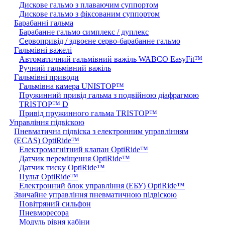
Дискове гальмо з плаваючим суппортом
Дискове гальмо з фіксованим суппортом
Барабанні гальма
Барабанне гальмо симплекс / дуплекс
Сервопривід / здвоєне серво-барабанне гальмо
Гальмівні важелі
Автоматичний гальмівний важіль WABCO EasyFit™
Ручний гальмівний важіль
Гальмівні приводи
Гальмівна камера UNISTOP™
Пружинний привід гальма з подвійною діафрагмою
TRISTOP™ D
Привід пружинного гальма TRISTOP™
Управління підвіскою
Пневматична підвіска з електронним управлінням
(ECAS) OptiRide™
Електромагнітний клапан OptiRide™
Датчик переміщення OptiRide™
Датчик тиску OptiRide™
Пульт OptiRide™
Електронний блок управління (ЕБУ) OptiRide™
Звичайне управління пневматичною підвіскою
Повітряний сильфон
Пневморесора
Модуль рівня кабіни