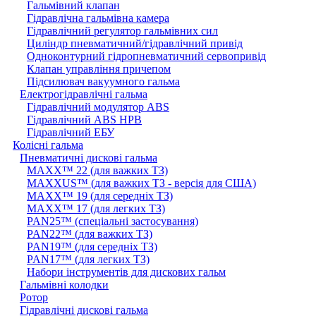
Гальмівний клапан
Гідравлічна гальмівна камера
Гідравлічний регулятор гальмівних сил
Циліндр пневматичний/гідравлічний привід
Одноконтурний гідропневматичний сервопривід
Клапан управління причепом
Підсилювач вакуумного гальма
Eлектрогідравлічні гальма
Гідравлічний модулятор ABS
Гідравлічний ABS HPB
Гідравлічний ЕБУ
Колісні гальма
Пневматичні дискові гальма
MAXX™ 22 (для важких ТЗ)
MAXXUS™ (для важких ТЗ - версія для США)
MAXX™ 19 (для середніх ТЗ)
MAXX™ 17 (для легких ТЗ)
PAN25™ (спеціальні застосування)
PAN22™ (для важких ТЗ)
PAN19™ (для середніх ТЗ)
PAN17™ (для легких ТЗ)
Набори інструментів для дискових гальм
Гальмівні колодки
Ротор
Гідравлічні дискові гальма