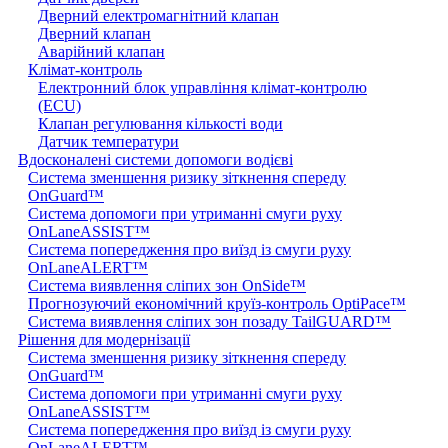
Дверний електромагнітний клапан
Дверний клапан
Аварійний клапан
Клімат-контроль
Електронний блок управління клімат-контролю
(ECU)
Клапан регулювання кількості води
Датчик температури
Вдосконалені системи допомоги водієві
Система зменшення ризику зіткнення спереду
OnGuard™
Система допомоги при утриманні смуги руху
OnLaneASSIST™
Система попередження про виїзд із смуги руху
OnLaneALERT™
Система виявлення сліпих зон OnSide™
Прогнозуючий економічний круїз-контроль OptiPace™
Система виявлення сліпих зон позаду TailGUARD™
Рішення для модернізації
Система зменшення ризику зіткнення спереду
OnGuard™
Система допомоги при утриманні смуги руху
OnLaneASSIST™
Система попередження про виїзд із смуги руху
OnLaneALERT™