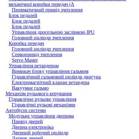
механічної коробки передач (A
Пневматичний привід зчеплення
Блок педалей
Блок педалей
Блок педалей
Управління дросельною заслінкою IPU
Головний циліндр зчеплення
Коробка передач
Головний циліндр зчеплення
Сервопривід зчеплення
Servo Master
Управління ретардером
Вимикач блоку управління гальмом
Гідравлічний гальмовий циліндр двигуна
Електромагнітний клапан ретардера
Вакуумне гальмо
Механізм рульового керування
Гідравлічне рульове управління
Гідравлічні рульові механізми
Автобусні системи
Модульне управління дверима
Привід дверей
Дверна електроніка
Дверний робочий циліндр
Датчик дверей