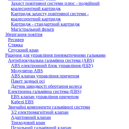
Захист повітряної системи плюс - подвійний
коалесцентний картридж
Картридж захисту повітряної системи -
коалесцентний картридж
Картридж - стандартний картридж
Магістральний фільтр
Зберігання повітря
Ресивер
Стяжка
Спускний кран
Рішення для управління пневматичними гальмами
Антиблокувальна гальмівна система (ABS)
ABS електронний блок управління (ЕБУ)
Модулятор ABS
ABS клапан управління причепом
Пакет задньої осі
Датчик швидкості обертання колеса
Електронна гальмівна система (EBS)
EBS клапан управління причепом
Кабелі EBS
Звичайні компоненти гальмівної системи
3/2 електромагнітний клапан
Адаптивний клапан
Триходовий кран
Педальний гальмівний клапан