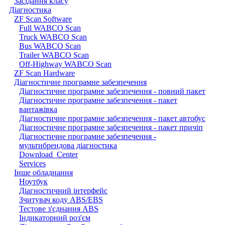
Засідання класу
Діагностика
ZF Scan Software
Full WABCO Scan
Truck WABCO Scan
Bus WABCO Scan
Trailer WABCO Scan
Off-Highway WABCO Scan
ZF Scan Hardware
Діагностичне програмне забезпечення
Діагностичне програмне забезпечення - повний пакет
Діагностичне програмне забезпечення - пакет
вантажівка
Діагностичне програмне забезпечення - пакет автобус
Діагностичне програмне забезпечення - пакет причіп
Діагностичне програмне забезпечення -
мультибрендова діагностика
Download_Center
Services
Інше обладнання
Ноутбук
Діагностичний інтерфейс
Зчитувач коду ABS/EBS
Тестове з'єднання ABS
Індикаторний роз'єм