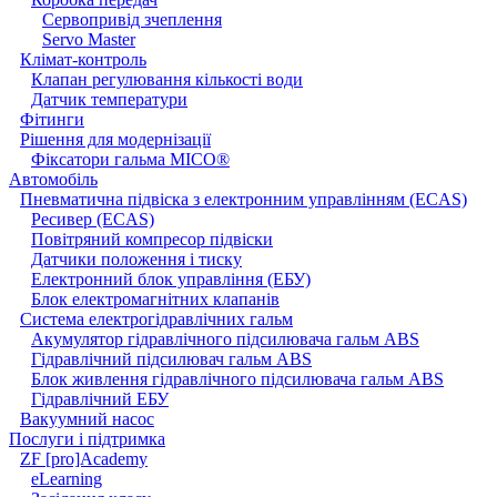
Сервопривід зчеплення
Servo Master
Клімат-контроль
Клапан регулювання кількості води
Датчик температури
Фітинги
Рішення для модернізації
Фіксатори гальма MICO®
Автомобіль
Пневматична підвіска з електронним управлінням (ECAS)
Ресивер (ECAS)
Повітряний компресор підвіски
Датчики положення і тиску
Електронний блок управління (ЕБУ)
Блок електромагнітних клапанів
Система електрогідравлічних гальм
Акумулятор гідравлічного підсилювача гальм ABS
Гідравлічний підсилювач гальм ABS
Блок живлення гідравлічного підсилювача гальм ABS
Гідравлічний ЕБУ
Вакуумний насос
Послуги і підтримка
ZF [pro]Academy
eLearning