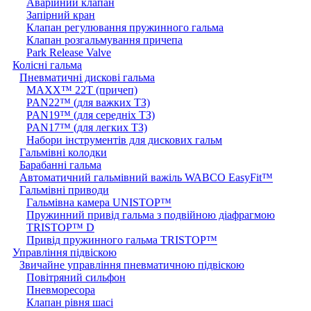
Аварійний клапан
Запірний кран
Клапан регулювання пружинного гальма
Клапан розгальмування причепа
Park Release Valve
Колісні гальма
Пневматичні дискові гальма
MAXX™ 22T (причеп)
PAN22™ (для важких ТЗ)
PAN19™ (для середніх ТЗ)
PAN17™ (для легких ТЗ)
Набори інструментів для дискових гальм
Гальмівні колодки
Барабанні гальма
Автоматичний гальмівний важіль WABCO EasyFit™
Гальмівні приводи
Гальмівна камера UNISTOP™
Пружинний привід гальма з подвійною діафрагмою
TRISTOP™ D
Привід пружинного гальма TRISTOP™
Управління підвіскою
Звичайне управління пневматичною підвіскою
Повітряний сильфон
Пневморесора
Клапан рівня шасі