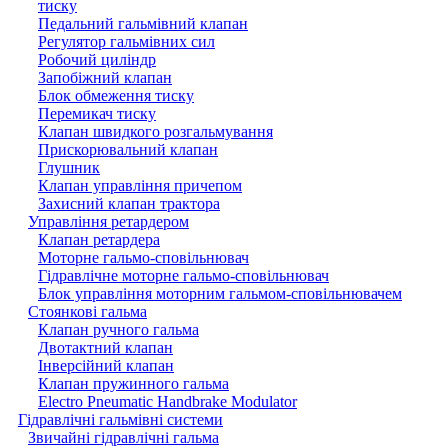
тиску
Педальний гальмівний клапан
Регулятор гальмівних сил
Робочий циліндр
Запобіжний клапан
Блок обмеження тиску
Перемикач тиску
Клапан швидкого розгальмування
Прискорювальний клапан
Глушник
Клапан управління причепом
Захисний клапан трактора
Управління ретардером
Клапан ретардера
Моторне гальмо-сповільнювач
Гідравлічне моторне гальмо-сповільнювач
Блок управління моторним гальмом-сповільнювачем
Стоянкові гальма
Клапан ручного гальма
Двотактний клапан
Інверсійний клапан
Клапан пружинного гальма
Electro Pneumatic Handbrake Modulator
Гідравлічні гальмівні системи
Звичайні гідравлічні гальма