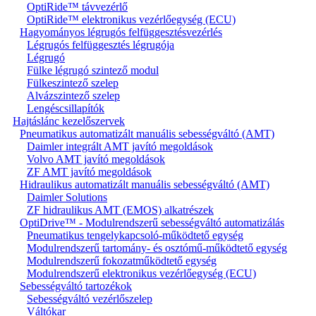
OptiRide™ távvezérlő
OptiRide™ elektronikus vezérlőegység (ECU)
Hagyományos légrugós felfüggesztésvezérlés
Légrugós felfüggesztés légrugója
Légrugó
Fülke légrugó szintező modul
Fülkeszintező szelep
Alvázszintező szelep
Lengéscsillapítók
Hajtáslánc kezelőszervek
Pneumatikus automatizált manuális sebességváltó (AMT)
Daimler integrált AMT javító megoldások
Volvo AMT javító megoldások
ZF AMT javító megoldások
Hidraulikus automatizált manuális sebességváltó (AMT)
Daimler Solutions
ZF hidraulikus AMT (EMOS) alkatrészek
OptiDrive™ - Modulrendszerű sebességváltó automatizálás
Pneumatikus tengelykapcsoló-működtető egység
Modulrendszerű tartomány- és osztómű-működtető egység
Modulrendszerű fokozatműködtető egység
Modulrendszerű elektronikus vezérlőegység (ECU)
Sebességváltó tartozékok
Sebességváltó vezérlőszelep
Váltókar