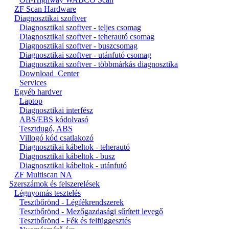
ZF Scan Hardware
Diagnosztikai szoftver
Diagnosztikai szoftver - teljes csomag
Diagnosztikai szoftver - teherautó csomag
Diagnosztikai szoftver - buszcsomag
Diagnosztikai szoftver - utánfutó csomag
Diagnosztikai szoftver - többmárkás diagnosztika
Download_Center
Services
Egyéb hardver
Laptop
Diagnosztikai interfész
ABS/EBS kódolvasó
Tesztdugó, ABS
Villogó kód csatlakozó
Diagnosztikai kábeltok - teherautó
Diagnosztikai kábeltok - busz
Diagnosztikai kábeltok - utánfutó
ZF Multiscan NA
Szerszámok és felszerelések
Légnyomás tesztelés
Tesztbőrönd - Légfékrendszerek
Tesztbőrönd - Mezőgazdasági sűrített levegő
Tesztbőrönd - Fék és felfüggesztés