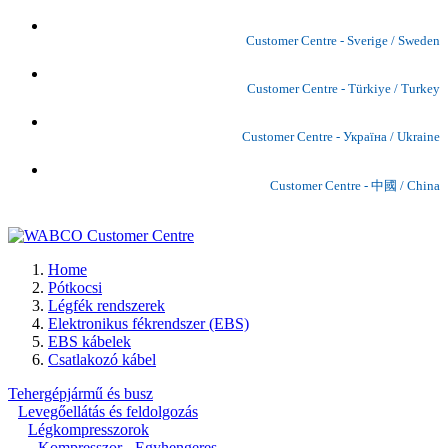
Customer Centre - Sverige / Sweden
Customer Centre - Türkiye / Turkey
Customer Centre - Україна / Ukraine
Customer Centre - 中國 / China
Home
Pótkocsi
Légfék rendszerek
Elektronikus fékrendszer (EBS)
EBS kábelek
Csatlakozó kábel
Tehergépjármű és busz
Levegőellátás és feldolgozás
Légkompresszorok
Kompresszor - Egyhengeres