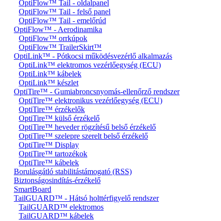
OptiFlow™ Tail - oldalpanel
OptiFlow™ Tail - felső panel
OptiFlow™ Tail - emelőrúd
OptiFlow™ - Aerodinamika
OptiFlow™ orrkúpok
OptiFlow™ TrailerSkirt™
OptiLink™ - Pótkocsi működésvezérlő alkalmazás
OptiLink™ elektromos vezérlőegység (ECU)
OptiLink™ kábelek
OptiLink™ készlet
OptiTire™ - Gumiabroncsnyomás-ellenőrző rendszer
OptiTire™ elektronikus vezérlőegység (ECU)
OptiTire™ érzékelők
OptiTire™ külső érzékelő
OptiTire™ heveder rögzítésű belső érzékelő
OptiTire™ szelepre szerelt belső érzékelő
OptiTire™ Display
OptiTire™ tartozékok
OptiTire™ kábelek
Borulásgátló stabilitástámogató (RSS)
Biztonságosindítás-érzékelő
SmartBoard
TailGUARD™ - Hátsó holttérfigyelő rendszer
TailGUARD™ elektromos
TailGUARD™ kábelek