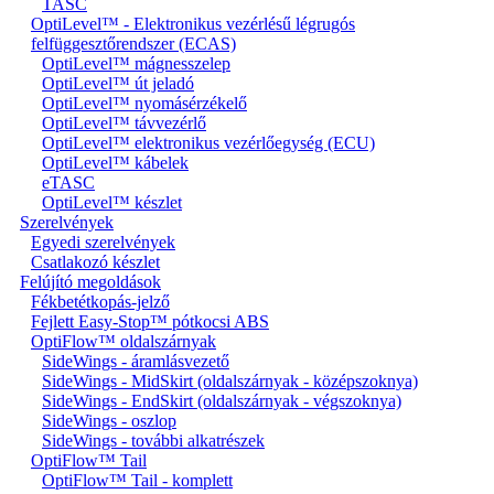
TASC
OptiLevel™ - Elektronikus vezérlésű légrugós
felfüggesztőrendszer (ECAS)
OptiLevel™ mágnesszelep
OptiLevel™ út jeladó
OptiLevel™ nyomásérzékelő
OptiLevel™ távvezérlő
OptiLevel™ elektronikus vezérlőegység (ECU)
OptiLevel™ kábelek
eTASC
OptiLevel™ készlet
Szerelvények
Egyedi szerelvények
Csatlakozó készlet
Felújító megoldások
Fékbetétkopás-jelző
Fejlett Easy-Stop™ pótkocsi ABS
OptiFlow™ oldalszárnyak
SideWings - áramlásvezető
SideWings - MidSkirt (oldalszárnyak - középszoknya)
SideWings - EndSkirt (oldalszárnyak - végszoknya)
SideWings - oszlop
SideWings - további alkatrészek
OptiFlow™ Tail
OptiFlow™ Tail - komplett