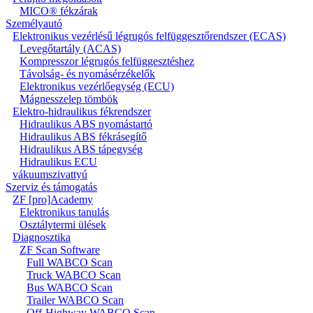
MICO® fékzárak
Személyautó
Elektronikus vezérlésű légrugós felfüggesztőrendszer (ECAS)
Levegőtartály (ACAS)
Kompresszor légrugós felfüggesztéshez
Távolság- és nyomásérzékelők
Elektronikus vezérlőegység (ECU)
Mágnesszelep tömbök
Elektro-hidraulikus fékrendszer
Hidraulikus ABS nyomástartó
Hidraulikus ABS fékrásegítő
Hidraulikus ABS tápegység
Hidraulikus ECU
vákuumszivattyú
Szerviz és támogatás
ZF [pro]Academy
Elektronikus tanulás
Osztálytermi ülések
Diagnosztika
ZF Scan Software
Full WABCO Scan
Truck WABCO Scan
Bus WABCO Scan
Trailer WABCO Scan
Off-Highway WABCO Scan