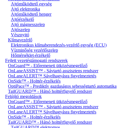
Ajtóműködtető egység
Ajtó elektronika
Ajtóműködtető henger
Ajtóérzékelő
Ajtó mágnesszelep
Ajtószelep
Vésznyitó
Klímavezérlő
Elektronikus klímaberendezés-vezérlő egység (ECU)
Vízminőség vezérlőszelep
Hőmérséklet-érzékelő
Fejlett vezetéstámogató rendszerek
OnGuard™ - Előremeneti ütközésmegelőző
OnLaneASSIST™ - Sávtartó asszisztens rendszer
OnLaneALERT™ Sávelhagyásra figyelmeztetés
OnSide™ - Holttér-érzékelés
OptiPace™ - Prediktív gazdaságos sebességtartó automatika
TailGUARD™ - Hátsó holttérfigyelő rendszer
Felújító megoldások
OnGuard™ - Előremeneti ütközésmegelőző
OnLaneASSIST™ - Sávtartó asszisztens rendszer
OnLaneALERT™ Sávelhagyásra figyelmeztetés
OnSide™ - Holttér-érzékelés
TailGUARD™ - Hátsó holttérfigyelő rendszer
TailGUARD™ elektromos