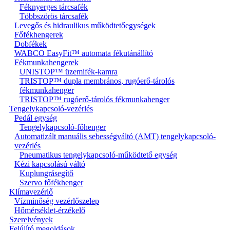
Féknyerges tárcsafék
Többszörös tárcsafék
Levegős és hidraulikus működtetőegységek
Főfékhengerek
Dobfékek
WABCO EasyFit™ automata fékutánállító
Fékmunkahengerek
UNISTOP™ üzemifék-kamra
TRISTOP™ dupla membrános, rugóerő-tárolós
fékmunkahenger
TRISTOP™ rugóerő-tárolós fékmunkahenger
Tengelykapcsoló-vezérlés
Pedál egység
Tengelykapcsoló-főhenger
Automatizált manuális sebességváltó (AMT) tengelykapcsoló-
vezérlés
Pneumatikus tengelykapcsoló-működtető egység
Kézi kapcsolású váltó
Kuplungrásegítő
Szervo főfékhenger
Klímavezérlő
Vízminőség vezérlőszelep
Hőmérséklet-érzékelő
Szerelvények
Felújító megoldások