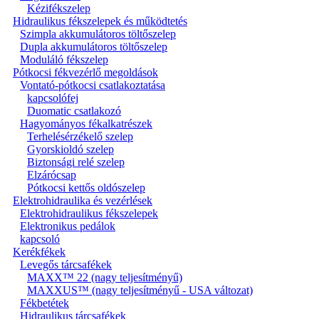
Kézifékszelep
Hidraulikus fékszelepek és működtetés
Szimpla akkumulátoros töltőszelep
Dupla akkumulátoros töltőszelep
Moduláló fékszelep
Pótkocsi fékvezérlő megoldások
Vontató-pótkocsi csatlakoztatása
kapcsolófej
Duomatic csatlakozó
Hagyományos fékalkatrészek
Terhelésérzékelő szelep
Gyorskioldó szelep
Biztonsági relé szelep
Elzárócsap
Pótkocsi kettős oldószelep
Elektrohidraulika és vezérlések
Elektrohidraulikus fékszelepek
Elektronikus pedálok
kapcsoló
Kerékfékek
Levegős tárcsafékek
MAXX™ 22 (nagy teljesítményű)
MAXXUS™ (nagy teljesítményű - USA változat)
Fékbetétek
Hidraulikus tárcsafékek