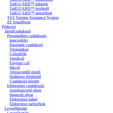
TailGUARD™ kábelek
TailGUARD™ érzékelő
TailGUARD™ tartozékok
TAS Turning Assistance System
ZF SolarBoost
Pótkocsi
Járműcsatlakozó
Pneumatikus csatlakozás
kapcsolófej
Duomatic csatlakozó
Triomatikus
Csőszűrők
Spirálcső
Egyenes cső
fékcső
Abroncstöltő tömlő
Hullámos fémtömlő
Csatlakozó készlet
Elektromos csatlakozás
összekapcsoló idom
dugaszló aljzat
Elektromos kábel
Elektromos tartozékok
Levegőtárolás
Levegőtartály