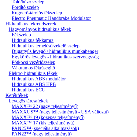
Toló/húzó szelep
Fordító szelep
Rugóerő-tárolós fékszelep
Electro Pneumatic Handbrake Modulator
Hidraulikus fékrendszerek
Hagyományos hidraulikus fékek
Fékszelep
Hidraulikus fékkamra
Hidraulikus terhelésérzékelő szelep
Dugattyús levegő / hidraulikus munkahenger
Egykörös levegős - hidraulikus szervoegység
Pótkocsi vezérlőszelep
Vákuumos fékrásegítő
Elektro-hidraulikus fékek
Hidraulikus ABS modulátor
Hidraulikus ABS HPB
Hidraulikus ECU
Kerékfékek
Levegős tárcsafékek
MAXX™ 22 (nagy teljesítményű)
MAXXUS™ (nagy teljesítményű - USA változat)
MAXX™ 19 (közepes teljesítményű)
MAXX™ 17 (kis teljesítményű)
PAN25™ (speciális alkalmazások)
PAN22™ (nagy teljesítményű)