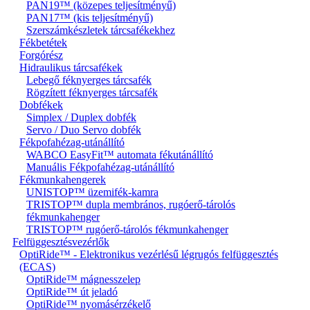
PAN19™ (közepes teljesítményű)
PAN17™ (kis teljesítményű)
Szerszámkészletek tárcsafékekhez
Fékbetétek
Forgórész
Hidraulikus tárcsafékek
Lebegő féknyerges tárcsafék
Rögzített féknyerges tárcsafék
Dobfékek
Simplex / Duplex dobfék
Servo / Duo Servo dobfék
Fékpofahézag-utánállító
WABCO EasyFit™ automata fékutánállító
Manuális Fékpofahézag-utánállító
Fékmunkahengerek
UNISTOP™ üzemifék-kamra
TRISTOP™ dupla membrános, rugóerő-tárolós
fékmunkahenger
TRISTOP™ rugóerő-tárolós fékmunkahenger
Felfüggesztésvezérlők
OptiRide™ - Elektronikus vezérlésű légrugós felfüggesztés
(ECAS)
OptiRide™ mágnesszelep
OptiRide™ út jeladó
OptiRide™ nyomásérzékelő