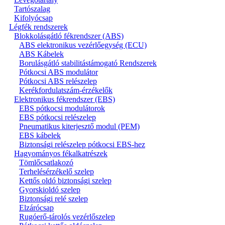
Tartószalag
Kifolyócsap
Légfék rendszerek
Blokkolásgátló fékrendszer (ABS)
ABS elektronikus vezérlőegység (ECU)
ABS Kábelek
Borulásgátló stabilitástámogató Rendszerek
Pótkocsi ABS modulátor
Pótkocsi ABS relészelep
Kerékfordulatszám-érzékelők
Elektronikus fékrendszer (EBS)
EBS pótkocsi modulátorok
EBS pótkocsi relészelep
Pneumatikus kiterjesztő modul (PEM)
EBS kábelek
Biztonsági relészelep pótkocsi EBS-hez
Hagyományos fékalkatrészek
Tömlőcsatlakozó
Terhelésérzékelő szelep
Kettős oldó biztonsági szelep
Gyorskioldó szelep
Biztonsági relé szelep
Elzárócsap
Rugóerő-tárolós vezérlőszelep