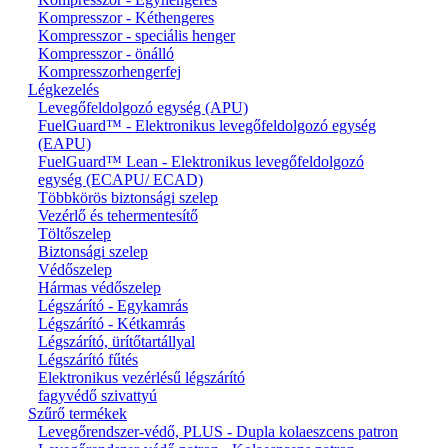
Kompresszor - Kéthengeres
Kompresszor - speciális henger
Kompresszor - önálló
Kompresszorhengerfej
Légkezelés
Levegőfeldolgozó egység (APU)
FuelGuard™ - Elektronikus levegőfeldolgozó egység
(EAPU)
FuelGuard™ Lean - Elektronikus levegőfeldolgozó
egység (ECAPU/ ECAD)
Többkörös biztonsági szelep
Vezérlő és tehermentesítő
Töltőszelep
Biztonsági szelep
Védőszelep
Hármas védőszelep
Légszárító - Egykamrás
Légszárító - Kétkamrás
Légszárító, ürítőtartállyal
Légszárító fűtés
Elektronikus vezérlésű légszárító
fagyvédő szivattyú
Szűrő termékek
Levegőrendszer-védő, PLUS - Dupla kolaeszcens patron