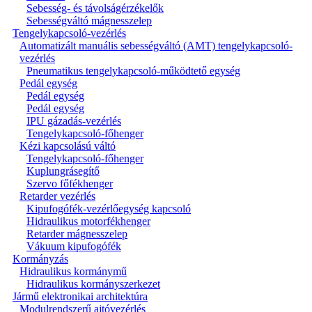
Sebesség- és távolságérzékelők
Sebességváltó mágnesszelep
Tengelykapcsoló-vezérlés
Automatizált manuális sebességváltó (AMT) tengelykapcsoló-
vezérlés
Pneumatikus tengelykapcsoló-működtető egység
Pedál egység
Pedál egység
Pedál egység
IPU gázadás-vezérlés
Tengelykapcsoló-főhenger
Kézi kapcsolású váltó
Tengelykapcsoló-főhenger
Kuplungrásegítő
Szervo főfékhenger
Retarder vezérlés
Kipufogófék-vezérlőegység kapcsoló
Hidraulikus motorfékhenger
Retarder mágnesszelep
Vákuum kipufogófék
Kormányzás
Hidraulikus kormánymű
Hidraulikus kormányszerkezet
Jármű elektronikai architektúra
Modulrendszerű ajtóvezérlés