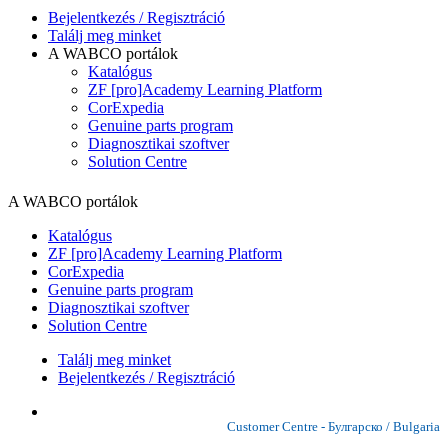
Bejelentkezés / Regisztráció
Találj meg minket
A WABCO portálok
Katalógus
ZF [pro]Academy Learning Platform
CorExpedia
Genuine parts program
Diagnosztikai szoftver
Solution Centre
A WABCO portálok
Katalógus
ZF [pro]Academy Learning Platform
CorExpedia
Genuine parts program
Diagnosztikai szoftver
Solution Centre
Találj meg minket
Bejelentkezés / Regisztráció
Customer Centre - Булгарско / Bulgaria