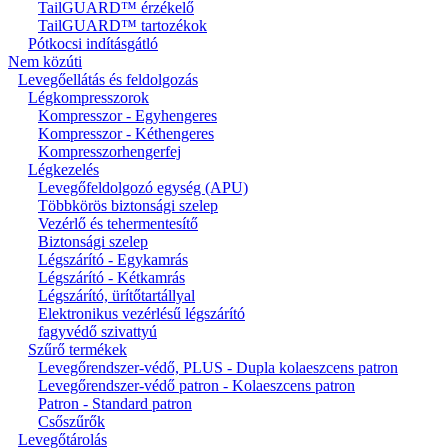
TailGUARD™ érzékelő
TailGUARD™ tartozékok
Pótkocsi indításgátló
Nem közúti
Levegőellátás és feldolgozás
Légkompresszorok
Kompresszor - Egyhengeres
Kompresszor - Kéthengeres
Kompresszorhengerfej
Légkezelés
Levegőfeldolgozó egység (APU)
Többkörös biztonsági szelep
Vezérlő és tehermentesítő
Biztonsági szelep
Légszárító - Egykamrás
Légszárító - Kétkamrás
Légszárító, ürítőtartállyal
Elektronikus vezérlésű légszárító
fagyvédő szivattyú
Szűrő termékek
Levegőrendszer-védő, PLUS - Dupla kolaeszcens patron
Levegőrendszer-védő patron - Kolaeszcens patron
Patron - Standard patron
Csőszűrők
Levegőtárolás