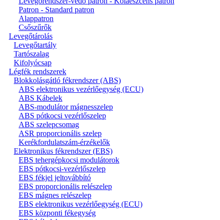
Levegőrendszer-védő patron - Kolaeszcens patron
Patron - Standard patron
Alappatron
Csőszűrők
Levegőtárolás
Levegőtartály
Tartószalag
Kifolyócsap
Légfék rendszerek
Blokkolásgátló fékrendszer (ABS)
ABS elektronikus vezérlőegység (ECU)
ABS Kábelek
ABS-modulátor mágnesszelep
ABS pótkocsi vezérlőszelep
ABS szelepcsomag
ASR proporcionális szelep
Kerékfordulatszám-érzékelők
Elektronikus fékrendszer (EBS)
EBS tehergépkocsi modulátorok
EBS pótkocsi-vezérlőszelep
EBS fékjel jeltovábbító
EBS proporcionális relészelep
EBS mágnes relészelep
EBS elektronikus vezérlőegység (ECU)
EBS központi fékegység