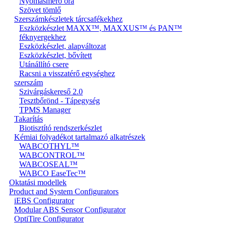
Nyomásmérő óra
Szövet tömlő
Szerszámkészletek tárcsafékekhez
Eszközkészlet MAXX™, MAXXUS™ és PAN™
féknyergekhez
Eszközkészlet, alapváltozat
Eszközkészlet, bővített
Utánállító csere
Racsni a visszatérő egységhez
szerszám
Szivárgáskereső 2.0
Tesztbőrönd - Tápegység
TPMS Manager
Takarítás
Biotisztító rendszerkészlet
Kémiai folyadékot tartalmazó alkatrészek
WABCOTHYL™
WABCONTROL™
WABCOSEAL™
WABCO EaseTec™
Oktatási modellek
Product and System Configurators
iEBS Configurator
Modular ABS Sensor Configurator
OptiTire Configurator