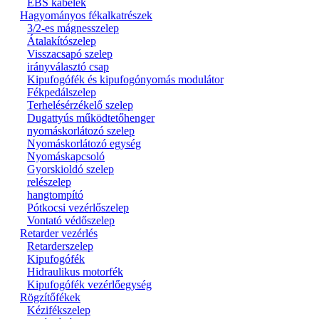
EBS kábelek
Hagyományos fékalkatrészek
3/2-es mágnesszelep
Átalakítószelep
Visszacsapó szelep
irányválasztó csap
Kipufogófék és kipufogónyomás modulátor
Fékpedálszelep
Terhelésérzékelő szelep
Dugattyús működtetőhenger
nyomáskorlátozó szelep
Nyomáskorlátozó egység
Nyomáskapcsoló
Gyorskioldó szelep
relészelep
hangtompító
Pótkocsi vezérlőszelep
Vontató védőszelep
Retarder vezérlés
Retarderszelep
Kipufogófék
Hidraulikus motorfék
Kipufogófék vezérlőegység
Rögzítőfékek
Kézifékszelep