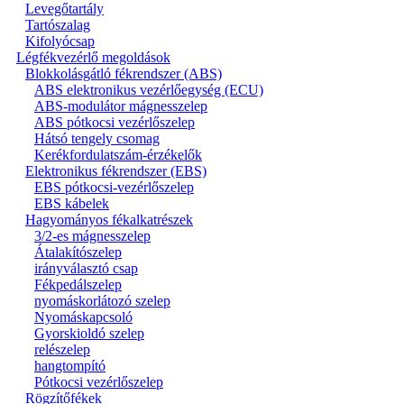
Levegőtartály
Tartószalag
Kifolyócsap
Légfékvezérlő megoldások
Blokkolásgátló fékrendszer (ABS)
ABS elektronikus vezérlőegység (ECU)
ABS-modulátor mágnesszelep
ABS pótkocsi vezérlőszelep
Hátsó tengely csomag
Kerékfordulatszám-érzékelők
Elektronikus fékrendszer (EBS)
EBS pótkocsi-vezérlőszelep
EBS kábelek
Hagyományos fékalkatrészek
3/2-es mágnesszelep
Átalakítószelep
irányválasztó csap
Fékpedálszelep
nyomáskorlátozó szelep
Nyomáskapcsoló
Gyorskioldó szelep
relészelep
hangtompító
Pótkocsi vezérlőszelep
Rögzítőfékek