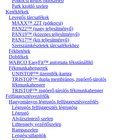
Pótkocsi kettős oldószelep
Park kioldó szelep
Kerékfékek
Levegős tárcsafékek
MAXX™ 22T (pótkocsi)
PAN22™ (nagy teljesítményű)
PAN19™ (közepes teljesítményű)
PAN17™ (kis teljesítményű)
Szerszámkészletek tárcsafékekhez
Fékbetétek
Dobfékek
WABCO EasyFit™ automata fékutánállító
Fékmunkahengerek
UNISTOP™ üzemifék-kamra
TRISTOP™ dupla membrános, rugóerő-tárolós
fékmunkahenger
TRISTOP™ rugóerő-tárolós fékmunkahenger
Felfüggesztésvezérlők
Hagyományos légrugós felfüggesztésvezérlés
Légrugós felfüggesztés légrugója
Légrugó
Alvázszintező szelep
Lifttengely vezérlőszelep
Rampaszelep
Lengéscsillapítók